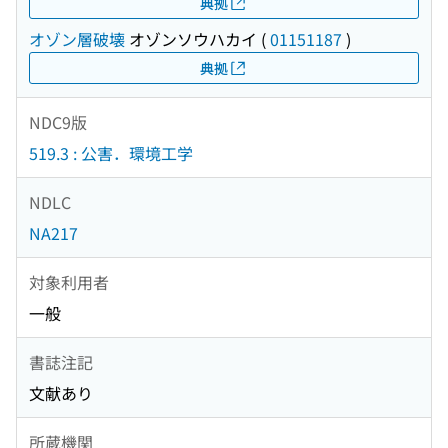
典拠
オゾン層破壊
オゾンソウハカイ
(
01151187
)
典拠
NDC9版
519.3 : 公害．環境工学
NDLC
NA217
対象利用者
一般
書誌注記
文献あり
所蔵機関