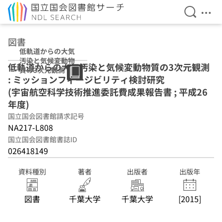
検索を開
メニ
本文へ移動
図書
低軌道からの大気
汚染と気候変動物
低軌道からの大気汚染と気候変動物質の3次元観測
質の3次元観測 :
: ミッションフィージビリティ検討研究
ミッションフィー
ジビリティ検討研
(宇宙航空科学技術推進委託費成果報告書 ; 平成26
究 (宇宙航空科学
年度)
技術推進委託費成
国立国会図書館請求記号
果報告書 ; 平成26
年度)
NA217-L808
国立国会図書館書誌ID
026418149
資料種別
著者
出版者
出版年
図書
千葉大学
千葉大学
[2015]