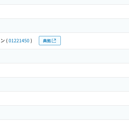
ホン
(
01221450
)
典拠