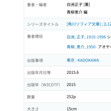
白洲正子 [著]
著者・編者
青柳恵介 編
[角川ソフィア文庫] ; [L
シリーズタイトル
著者標目
白洲, 正子, 1910-1998
シラ
青柳, 恵介, 1950-
アオヤギ,
東京 : KADOKAWA
出版事項
2015.6
出版年月日等
2015
出版年（W3CDTF）
252p
数量
15cm
大きさ