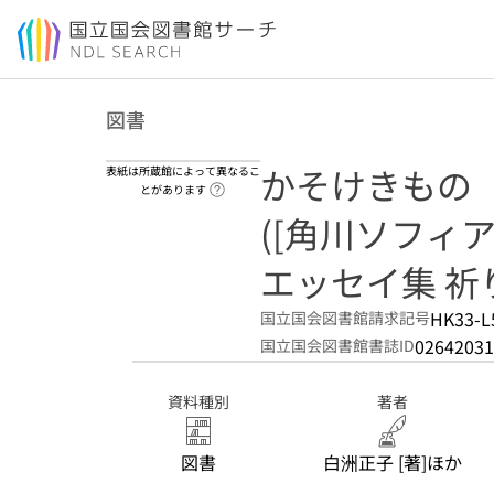
本文へ移動
図書
かそけきもの
表紙は所蔵館によって異なるこ
ヘルプページへのリンク
とがあります
([角川ソフィア文庫
エッセイ集 祈
HK33-L
国立国会図書館請求記号
02642031
国立国会図書館書誌ID
資料種別
著者
図書
白洲正子 [著]ほか