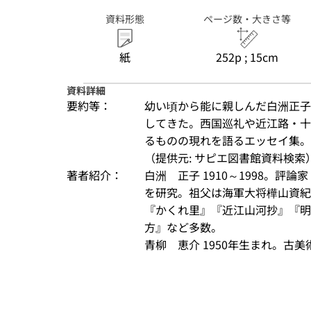
資料形態
ページ数・大きさ等
紙
252p ; 15cm
資料詳細
要約等：
幼い頃から能に親しんだ白洲正子
してきた。西国巡礼や近江路・十
るものの現れを語るエッセイ集。
（提供元: サピエ図書館資料検索
著者紹介：
白洲　正子 1910～1998。
を研究。祖父は海軍大将樺山資紀
『かくれ里』『近江山河抄』『明
方』など多数。
青柳　恵介 1950年生まれ。古美