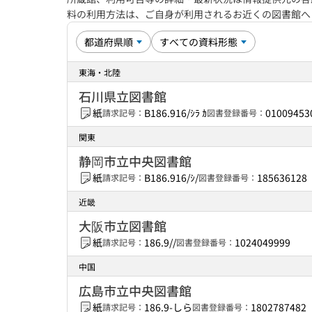
料の利用方法は、ご自身が利用されるお近くの図書館
東海・北陸
石川県立図書館
紙
B186.916/ｼﾗ ｶ
01009453
請求記号：
図書登録番号：
関東
静岡市立中央図書館
紙
B186.916/ｼ/
185636128
請求記号：
図書登録番号：
近畿
大阪市立図書館
紙
186.9//
1024049999
請求記号：
図書登録番号：
中国
広島市立中央図書館
紙
186.9-しら
1802787482
請求記号：
図書登録番号：