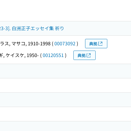
123-3]. 白洲正子エッセイ集 祈り
ス, マサコ, 1910-1998
(
00073092
)
典拠
 ケイスケ, 1950-
(
00120551
)
典拠