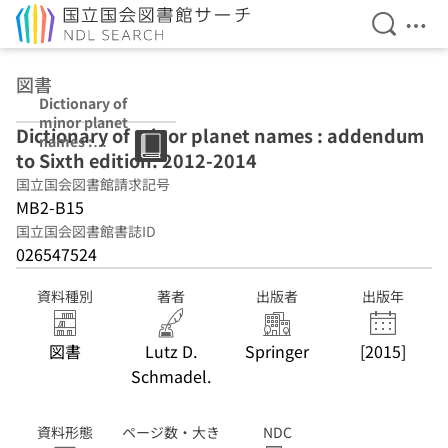
検索を開
メニ
本文へ移動
図書
Dictionary of
minor planet
Dictionary of minor planet names : addendum
names :
to Sixth edition: 2012-2014
addendum to
Sixth edition:
国立国会図書館請求記号
2012-2014
MB2-B15
国立国会図書館書誌ID
026547524
資料種別
著者
出版者
出版年
図書
Lutz D.
Springer
[2015]
Schmadel.
資料形態
ページ数・大き
NDC