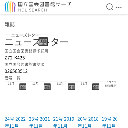
検索を開
メニ
本文へ移動
雑誌
ニューズレター
ニューズレター
国立国会図書館請求記号
Z72-K425
国立国会図書館書誌ID
026563512
19号 2017年
巻号一覧
24号 2022年
23号 2021年
21号 2019年
20号 2018年
11月 #司法試
11月
11月
11月
11月
験特集号
24号 2022
23号 2021
21号 2019
20号 2018
19号 2017
年11月
年11月
年11月
年11月
年11月 #司