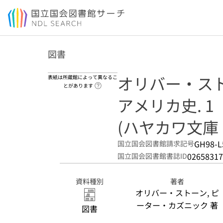
本文へ移動
図書
オリバー・ス
表紙は所蔵館によって異なるこ
ヘルプページへのリンク
とがあります
アメリカ史. 1
(ハヤカワ文庫 NF
GH98-L
国立国会図書館請求記号
02658317
国立国会図書館書誌ID
資料種別
著者
オリバー・ストーン, ピ
ーター・カズニック 著
図書