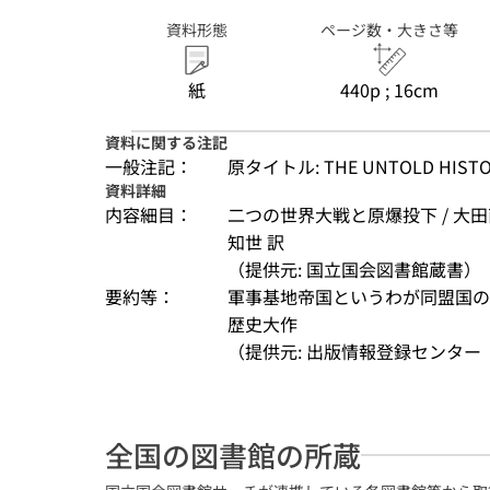
資料形態
ページ数・大きさ等
紙
440p ; 16cm
資料に関する注記
一般注記：
原タイトル: THE UNTOLD HISTOR
資料詳細
内容細目：
二つの世界大戦と原爆投下 / 大田直
知世 訳
（提供元: 国立国会図書館蔵書）
要約等：
軍事基地帝国というわが同盟国の
歴史大作
（提供元: 出版情報登録センター（
全国の図書館の所蔵