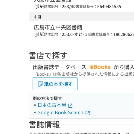
紙
253//
5640484555
請求記号：
図書登録番号：
中国
広島市立中央図書館
紙
253.0-すと-１
18028063
請求記号：
図書登録番号：
書店で探す
出版書誌データベース
から購
『Books』は各出版社から提供された情報による出
紙の本を探す
別の方法で探す
日本の古本屋
Google Book Search
書誌情報