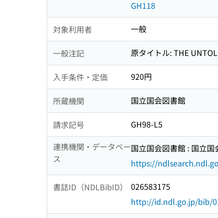
GH118
一般
対象利用者
原タイトル: THE UNTOLD 
一般注記
920円
入手条件・定価
国立国会図書館
所蔵機関
GH98-L5
請求記号
連携機関・データベー
国立国会図書館 : 国立
ス
https://ndlsearch.ndl.go
026583175
書誌ID（NDLBibID）
http://id.ndl.go.jp/bib