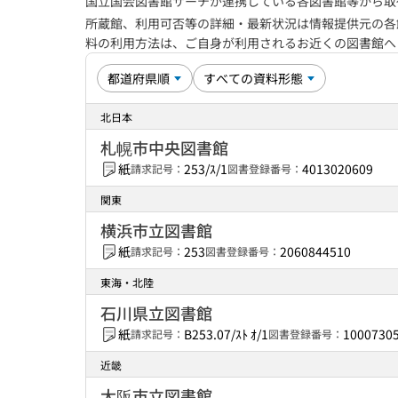
国立国会図書館サーチが連携している各図書館等から取
所蔵館、利用可否等の詳細・最新状況は情報提供元の各
料の利用方法は、ご自身が利用されるお近くの図書館
北日本
札幌市中央図書館
紙
253/ｽ/1
4013020609
請求記号：
図書登録番号：
関東
横浜市立図書館
紙
253
2060844510
請求記号：
図書登録番号：
東海・北陸
石川県立図書館
紙
B253.07/ｽﾄ ｵ/1
1000730
請求記号：
図書登録番号：
近畿
大阪市立図書館