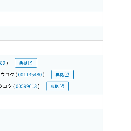
89
)
典拠
シュウコク
(
001135480
)
典拠
ュウコク
(
00599613
)
典拠