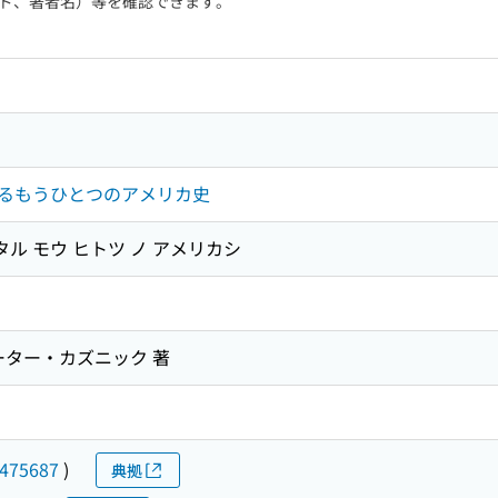
ド、著者名）等を確認できます。
るもうひとつのアメリカ史
タル モウ ヒトツ ノ アメリカシ
ーター・カズニック 著
475687
)
典拠