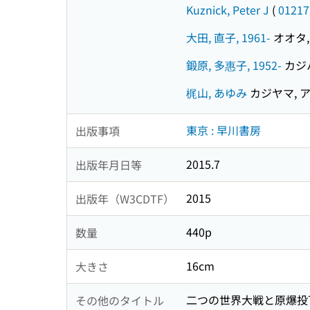
Kuznick, Peter J
(
01217
大田, 直子, 1961-
オオタ, 
鍛原, 多惠子, 1952-
カジハ
梶山, あゆみ
カジヤマ, 
東京 : 早川書房
出版事項
2015.7
出版年月日等
2015
出版年（W3CDTF）
440p
数量
16cm
大きさ
二つの世界大戦と原爆投下
その他のタイトル