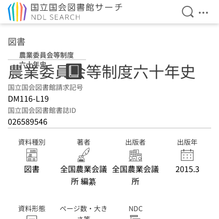
検索を開
メニ
本文へ移動
図書
農業委員会等制度
六十年史
農業委員会等制度六十年史
国立国会図書館請求記号
DM116-L19
国立国会図書館書誌ID
026589546
資料種別
著者
出版者
出版年
図書
全国農業会議
全国農業会議
2015.3
所 編纂
所
資料形態
ページ数・大き
NDC