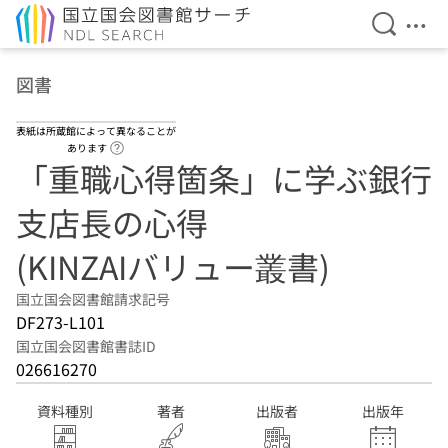
検索を開
メニ
本文へ移動
図書
表紙は所蔵館によって異なることが
ヘルプページへのリンク
あります
「重職心得箇条」に学ぶ銀行
支店長の心得
(KINZAIバリュー叢書)
国立国会図書館請求記号
DF273-L101
国立国会図書館書誌ID
026616270
資料種別
著者
出版者
出版年