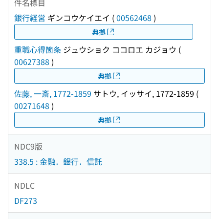
件名標目
銀行経営
ギンコウケイエイ
(
00562468
)
典拠
重職心得箇条
ジュウショク ココロエ カジョウ
(
00627388
)
典拠
佐藤, 一斎, 1772-1859
サトウ, イッサイ, 1772-1859
(
00271648
)
典拠
NDC9版
338.5 : 金融．銀行．信託
NDLC
DF273