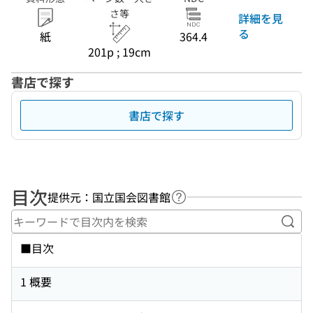
さ等
詳細を見
る
紙
364.4
201p ; 19cm
書店で探す
書店で探す
目次
提供元：国立国会図書館
ヘルプページへのリンク
キー
■目次
1 概要