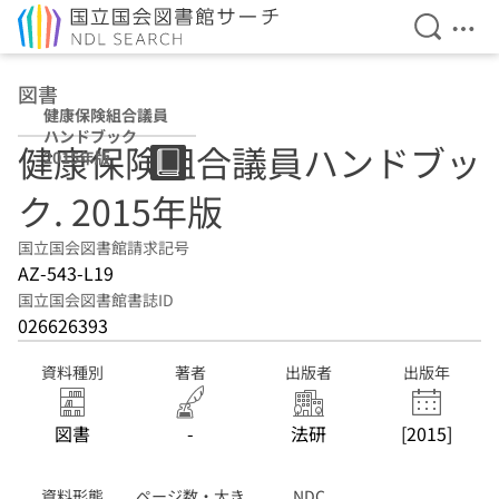
検索を開
メニ
本文へ移動
図書
健康保険組合議員
ハンドブック
健康保険組合議員ハンドブッ
2015年版
ク. 2015年版
国立国会図書館請求記号
AZ-543-L19
国立国会図書館書誌ID
026626393
資料種別
著者
出版者
出版年
図書
-
法研
[2015]
資料形態
ページ数・大き
NDC