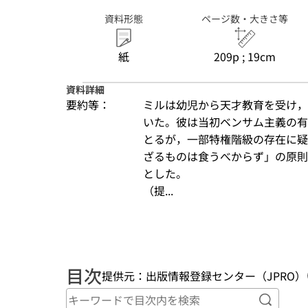
資料形態
ページ数・大きさ等
紙
209p ; 19cm
資料詳細
要約等：
ミルは幼児から天才教育を受け，
いた。彼は当初ベンサム主義の有
とるが，一部特権階級の存在に疑
ざるものは食うべからず」の原則
とした。
（提...
目次
提供元：出版情報登録センター（JPRO）
キーワ