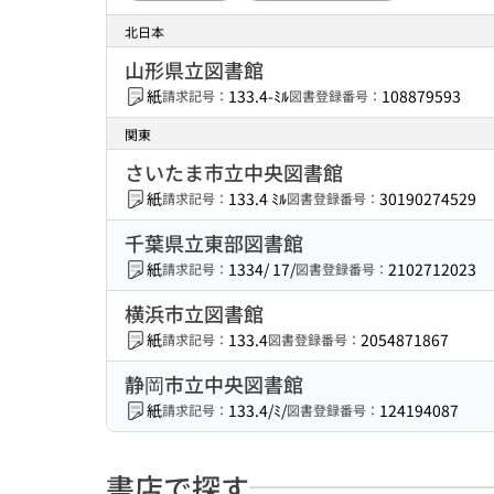
北日本
山形県立図書館
紙
133.4-ﾐﾙ
108879593
請求記号：
図書登録番号：
関東
さいたま市立中央図書館
紙
133.4 ﾐﾙ
30190274529
請求記号：
図書登録番号：
千葉県立東部図書館
紙
1334/ 17/
2102712023
請求記号：
図書登録番号：
横浜市立図書館
紙
133.4
2054871867
請求記号：
図書登録番号：
静岡市立中央図書館
紙
133.4/ﾐ/
124194087
請求記号：
図書登録番号：
書店で探す