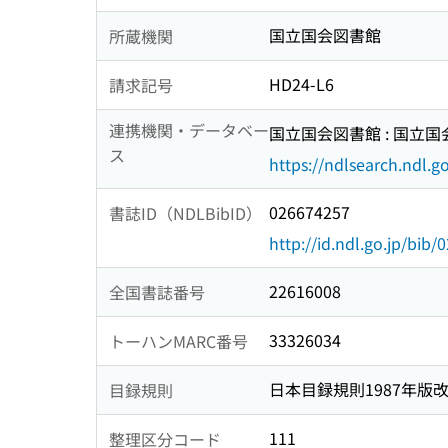
国立国会図書館
所蔵機関
HD24-L6
請求記号
連携機関・データベー
国立国会図書館 : 国立
ス
https://ndlsearch.ndl.go
026674257
書誌ID（NDLBibID）
http://id.ndl.go.jp/bib
22616008
全国書誌番号
33326034
トーハンMARC番号
日本目録規則1987年版
目録規則
111
整理区分コード