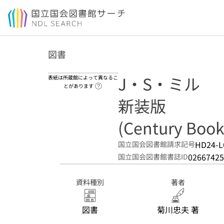
本文へ移動
図書
J・S・ミル
表紙は所蔵館によって異なるこ
ヘルプページへのリンク
とがあります
新装版
(Century Boo
HD24-L
国立国会図書館請求記号
02667425
国立国会図書館書誌ID
資料種別
著者
図書
菊川忠夫 著