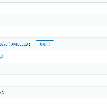
-1873
(
00450029
)
典拠
哲学
あり