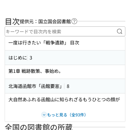
目次
提供元：国立国会図書館
ヘルプページへのリンク
キー
一度は行きたい「戦争遺跡」 目次
はじめに
3
第1章 戦跡散策、事始め。
北海道函館市「函館要塞」
8
大自然あふれる函館山に知られざるもうひとつの顔が
もっと見る（全93件）
全国の図書館の所蔵