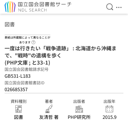
検索を開
メニ
本文へ移動
図書
表紙は所蔵館によって異なることが
ヘルプページへのリンク
あります
一度は行きたい「戦争遺跡」 : 北海道から沖縄ま
で、"戦時"の遺構を歩く
(PHP文庫 ; と33-1)
国立国会図書館請求記号
GB531-L183
国立国会図書館書誌ID
026685357
資料種別
著者
出版者
出版年
図書
友清哲 著
PHP研究所
2015.9