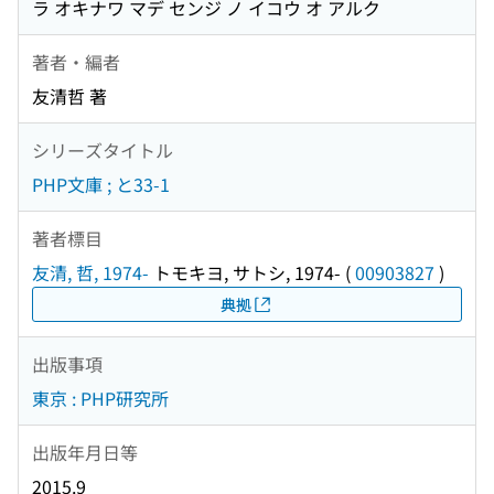
ラ オキナワ マデ センジ ノ イコウ オ アルク
著者・編者
友清哲 著
シリーズタイトル
PHP文庫 ; と33-1
著者標目
友清, 哲, 1974-
トモキヨ, サトシ, 1974-
(
00903827
)
典拠
出版事項
東京 : PHP研究所
出版年月日等
2015.9