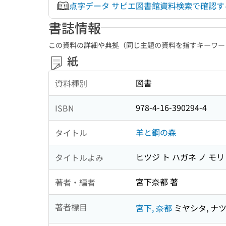
点字データ サピエ図書館資料検索で確認
書誌情報
この資料の詳細や典拠（同じ主題の資料を指すキーワー
紙
図書
資料種別
978-4-16-390294-4
ISBN
羊と鋼の森
タイトル
ヒツジ ト ハガネ ノ モリ
タイトルよみ
宮下奈都 著
著者・編者
著者標目
宮下, 奈都
ミヤシタ, ナ