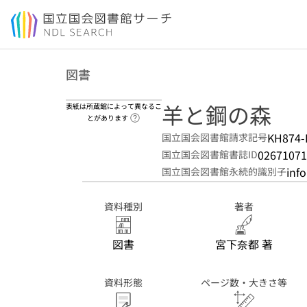
本文へ移動
図書
羊と鋼の森
表紙は所蔵館によって異なるこ
ヘルプページへのリンク
とがあります
KH874-
国立国会図書館請求記号
02671071
国立国会図書館書誌ID
inf
国立国会図書館永続的識別子
資料種別
著者
図書
宮下奈都 著
資料形態
ページ数・大きさ等