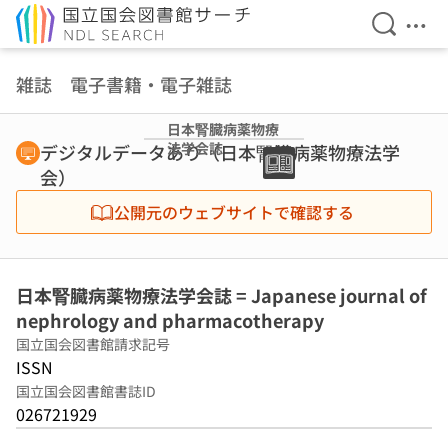
検索を開
メニ
本文へ移動
雑誌 電子書籍・電子雑誌
日本腎臓病薬物療
法学会誌
デジタルデータあり（日本腎臓病薬物療法学
会）
公開元のウェブサイトで確認する
日本腎臓病薬物療法学会誌 = Japanese journal of
nephrology and pharmacotherapy
国立国会図書館請求記号
ISSN
国立国会図書館書誌ID
026721929