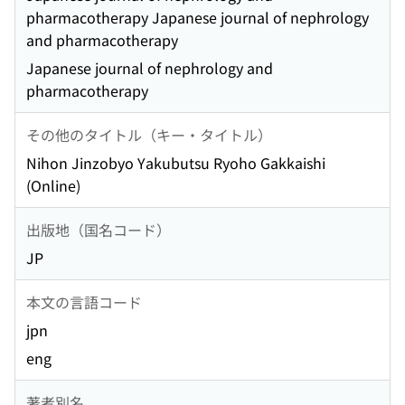
pharmacotherapy Japanese journal of nephrology
and pharmacotherapy
Japanese journal of nephrology and
pharmacotherapy
その他のタイトル（キー・タイトル）
Nihon Jinzobyo Yakubutsu Ryoho Gakkaishi
(Online)
出版地（国名コード）
JP
本文の言語コード
jpn
eng
著者別名