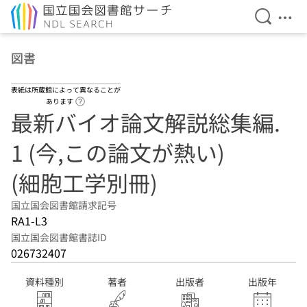
検索を開
メニ
本文へ移動
図書
表紙は所蔵館によって異なることが
ヘルプページへのリンク
あります
最新バイオ論文解説総集編.
1 (今,この論文が熱い)
(細胞工学別冊)
国立国会図書館請求記号
RA1-L3
国立国会図書館書誌ID
026732407
資料種別
著者
出版者
出版年