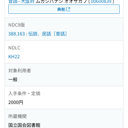
昔話--大阪府
ムカシバナシ オオサカフ
(
00600839
)
典拠
NDC9版
388.163 : 伝説．民話［昔話］
NDLC
KH22
対象利用者
一般
入手条件・定価
2000円
所蔵機関
国立国会図書館