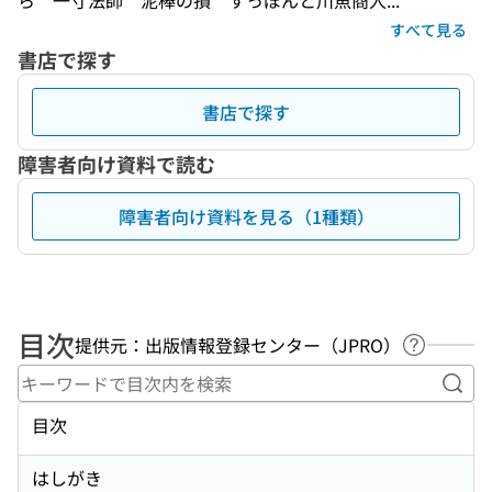
ら　一寸法師　泥棒の損　すっぽんと川魚商人...
すべて見る
書店で探す
書店で探す
障害者向け資料で読む
障害者向け資料を見る（1種類）
目次
提供元：出版情報登録センター（JPRO）
ヘルプペ
キー
目次
はしがき