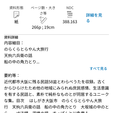
資料形態
ページ数・大き
NDC
さ等
詳細を見
る
紙
388.163
266p ; 19cm
資料詳細
内容細目：
のらくらとらやん大旅行
天狗六兵衛の話
船の中の角力とり...
すべて見る
要約等：
近代都市大阪に残る民話58篇とわらべうたを収録。古く
からひらけたため他の地域にみられぬ庶民感情、生活意識
を有する民話と、素朴で純朴なものとが同居するユニーク
な集。目次 　はしがき大阪市　のらくらとらやん大旅
行　天狗六兵衛の話　船の中の角力とり　大坂城の中のと