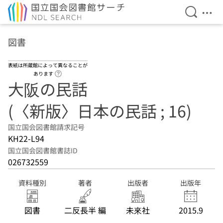
検索を開
メニ
本文へ移動
図書
表紙は所蔵館によって異なることが
ヘルプページへのリンク
あります
大阪の民話
(〈新版〉日本の民話 ; 16)
国立国会図書館請求記号
KH22-L94
国立国会図書館書誌ID
026732559
資料種別
著者
出版者
出版年
図書
二反長半 編
未來社
2015.9