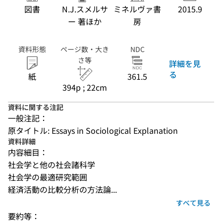
図書
N.J.スメルサ
ミネルヴァ書
2015.9
ー 著ほか
房
資料形態
ページ数・大き
NDC
さ等
詳細を見
る
紙
361.5
394p ; 22cm
資料に関する注記
一般注記：
原タイトル: Essays in Sociological Explanation
資料詳細
内容細目：
社会学と他の社会諸科学
社会学の最適研究範囲
経済活動の比較分析の方法論...
すべて見る
要約等：