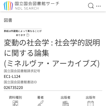
検索を開
メニ
本文へ移動
図書
表紙は所蔵館によって異なることが
ヘルプページへのリンク
あります
変動の社会学 : 社会学的説明
に関する論集
(ミネルヴァ・アーカイブズ)
国立国会図書館請求記号
EC1-L124
国立国会図書館書誌ID
026735220
資料種別
著者
出版者
出版年