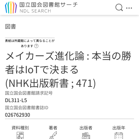
検索を開
メニ
本文へ移動
図書
表紙は所蔵館によって異なることが
ヘルプページへのリンク
あります
メイカーズ進化論 : 本当の勝
者はIoTで決まる
(NHK出版新書 ; 471)
国立国会図書館請求記号
DL311-L5
国立国会図書館書誌ID
026762930
資料種別
著者
出版者
出版年