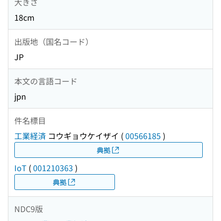
大きさ
18cm
出版地（国名コード）
JP
本文の言語コード
jpn
件名標目
工業経済
コウギョウケイザイ
(
00566185
)
典拠
IoT
(
001210363
)
典拠
NDC9版