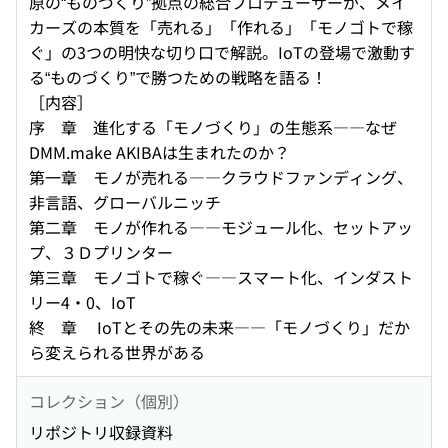
原の“ものづくり”拠点の総合プロデューサーが、メイ
カーズの本質を「売れる」「作れる」「モノゴトで稼
ぐ」の3つの明快な切り口で解説。IoTの登場で激動す
る“ものづくり”で勝つための戦略を語る！
［内容］
序 章 進化する「モノづくり」の生態系――なぜ
DMM.make AKIBAは生まれたのか？
第一章 モノが売れる――クラウドファンディング、
非言語、グローバルニッチ
第二章 モノが作れる――モジュール化、セットアッ
プ、３Ｄプリンター
第三章 モノゴトで稼ぐ――スマート化、インダスト
リー4・0、IoT
終 章 IoTとその先の未来――「モノづくり」だか
ら変えられる世界がある
コレクション（個別）
リポジトリ収録資料