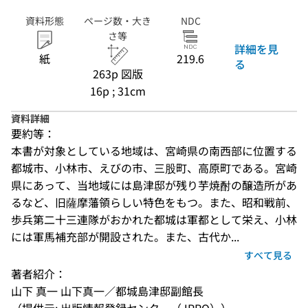
資料形態
ページ数・大き
NDC
さ等
詳細を見
紙
219.6
る
263p 図版
16p ; 31cm
資料詳細
要約等：
本書が対象としている地域は、宮崎県の南西部に位置する
都城市、小林市、えびの市、三股町、高原町である。宮崎
県にあって、当地域には島津邸が残り芋焼酎の醸造所があ
るなど、旧薩摩藩領らしい特色をもつ。また、昭和戦前、
歩兵第二十三連隊がおかれた都城は軍都として栄え、小林
には軍馬補充部が開設された。また、古代か...
すべて見る
著者紹介：
山下 真一 山下真一／都城島津邸副館長