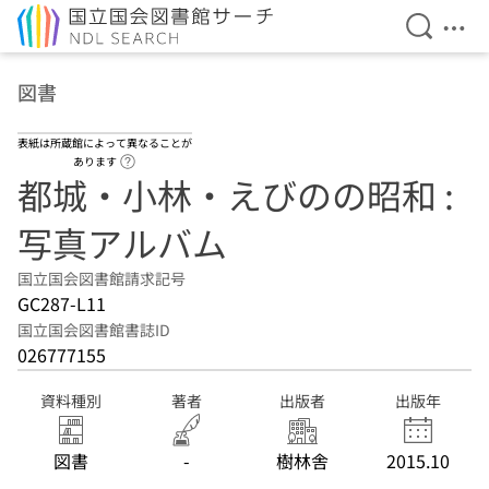
検索を開
メニ
本文へ移動
図書
表紙は所蔵館によって異なることが
ヘルプページへのリンク
あります
都城・小林・えびのの昭和 :
写真アルバム
国立国会図書館請求記号
GC287-L11
国立国会図書館書誌ID
026777155
資料種別
著者
出版者
出版年
図書
-
樹林舎
2015.10