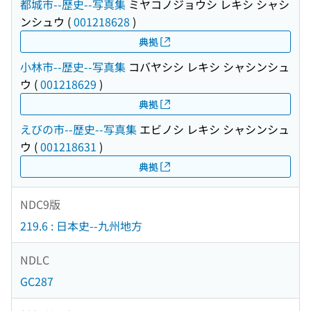
都城市--歴史--写真集
ミヤコノジョウシ レキシ シャシ
ンシュウ
(
001218628
)
典拠
小林市--歴史--写真集
コバヤシシ レキシ シャシンシュ
ウ
(
001218629
)
典拠
えびの市--歴史--写真集
エビノシ レキシ シャシンシュ
ウ
(
001218631
)
典拠
NDC9版
219.6 : 日本史--九州地方
NDLC
GC287