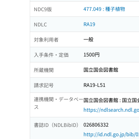
477.049 : 種子植物
NDC9版
RA19
NDLC
一般
対象利用者
1500円
入手条件・定価
国立国会図書館
所蔵機関
RA19-L51
請求記号
連携機関・データベー
国立国会図書館 : 国立
ス
https://ndlsearch.ndl.go
026806332
書誌ID（NDLBibID）
http://id.ndl.go.jp/bib