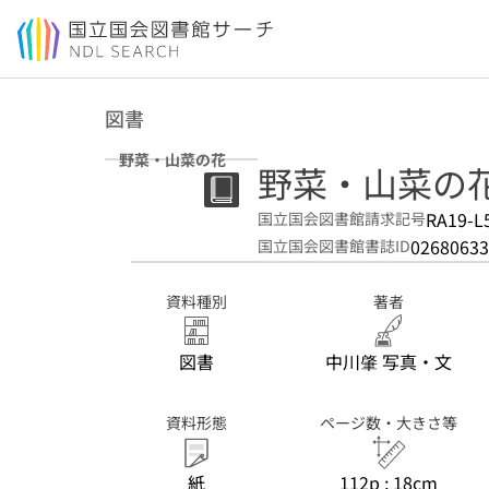
本文へ移動
図書
野菜・山菜の花
野菜・山菜の
RA19-L
国立国会図書館請求記号
02680633
国立国会図書館書誌ID
資料種別
著者
図書
中川肇 写真・文
資料形態
ページ数・大きさ等
紙
112p ; 18cm