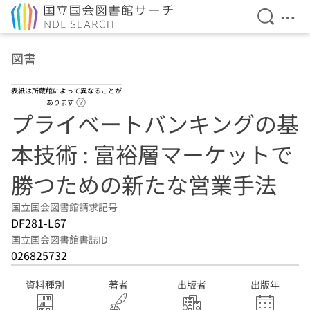
検索を開
メニ
本文へ移動
図書
表紙は所蔵館によって異なることが
ヘルプページへのリンク
あります
プライベートバンキングの基
本技術 : 富裕層マーケットで
勝つための新たな営業手法
国立国会図書館請求記号
DF281-L67
国立国会図書館書誌ID
026825732
資料種別
著者
出版者
出版年