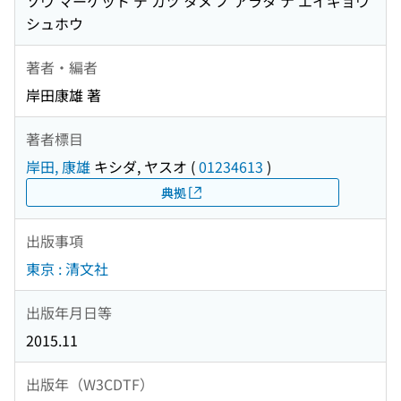
ソウ マーケット デ カツ タメ ノ アラタ ナ エイギョウ
シュホウ
著者・編者
岸田康雄 著
著者標目
岸田, 康雄
キシダ, ヤスオ
(
01234613
)
典拠
出版事項
東京 : 清文社
出版年月日等
2015.11
出版年（W3CDTF）