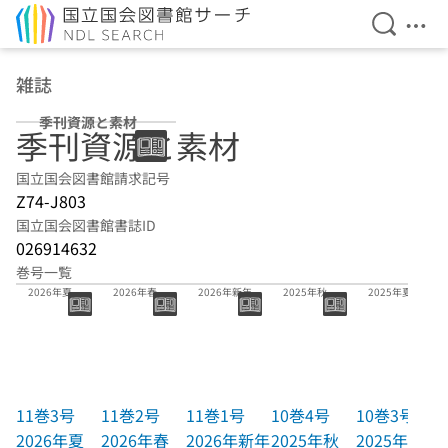
検索を開
メニ
本文へ移動
雑誌
季刊資源と素材
季刊資源と素材
国立国会図書館請求記号
Z74-J803
国立国会図書館書誌ID
026914632
巻号一覧
11巻3号
11巻2号
11巻1号
10巻4号
10巻3号
2026年夏
2026年春
2026年新年
2025年秋
2025年夏
11巻3号
11巻2号
11巻1号
10巻4号
10巻3号
2026年夏
2026年春
2026年新年
2025年秋
2025年夏