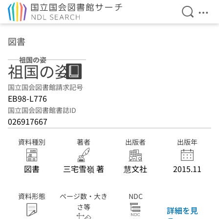
検索を開
メニ
本文へ移動
図書
祖国の姿
祖国の姿
国立国会図書館請求記号
EB98-L776
国立国会図書館書誌ID
026917667
資料種別
著者
出版者
出版年
図書
三宅雪嶺 著
慧文社
2015.11
資料形態
ページ数・大き
NDC
さ等
詳細を見