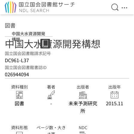
検索を開
メニ
本文へ移動
図書
中国大水資源開発
構想
中国大水資源開発構想
国立国会図書館請求記号
DC961-L37
国立国会図書館書誌ID
026944094
資料種別
著者
出版者
出版年
図書
-
未来予測研究
2015.11
所
資料形態
ページ数・大き
NDC