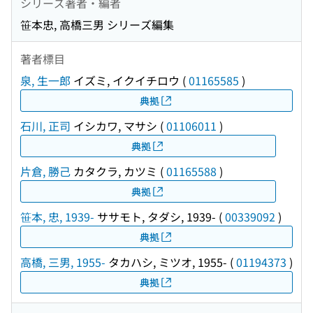
シリーズ著者・編者
笹本忠, 高橋三男 シリーズ編集
著者標目
泉, 生一郎
イズミ, イクイチロウ
(
01165585
)
典拠
石川, 正司
イシカワ, マサシ
(
01106011
)
典拠
片倉, 勝己
カタクラ, カツミ
(
01165588
)
典拠
笹本, 忠, 1939-
ササモト, タダシ, 1939-
(
00339092
)
典拠
高橋, 三男, 1955-
タカハシ, ミツオ, 1955-
(
01194373
)
典拠