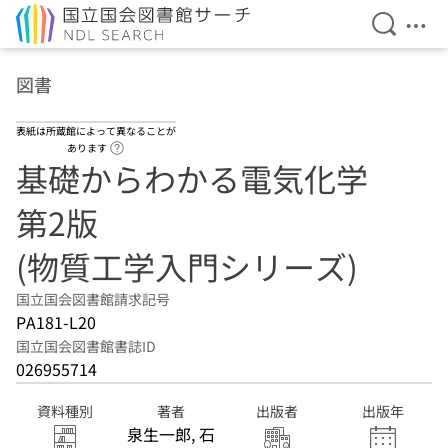
検索を開
メニ
本文へ移動
図書
表紙は所蔵館によって異なることが
ヘルプページへのリンク
あります
基礎からわかる電気化学
第2版
(物質工学入門シリーズ)
国立国会図書館請求記号
PA181-L20
国立国会図書館書誌ID
026955714
資料種別
著者
出版者
出版年
泉生一郎, 石