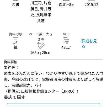
川正司, 片倉
図書
森北出版
2015.12
勝己, 青井芳
史, 長尾恭孝
共著
資料形態
ページ数・大き
NDC
さ等
詳細を見
る
紙
431.7
165p ; 26cm
資料詳細
要約等：
図表をふんだんに使い，わかりやすい説明で書かれた入門
書．今回の改訂では，電解質溶液の性質をより詳しく解説
し，液間起電力，バイ
（提供元: 出版情報登録センター（JPRO））
書店で探す