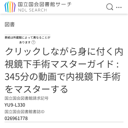
検索を開
メニ
本文へ移動
図書
表紙は所蔵館によって異なることが
ヘルプページへのリンク
あります
クリックしながら身に付く内
視鏡下手術マスターガイド :
345分の動画で内視鏡下手術
をマスターする
国立国会図書館請求記号
YU9-L330
国立国会図書館書誌ID
026961778