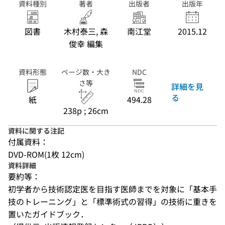
資料種別
著者
出版者
出版年
図書
木村泰三, 森
南江堂
2015.12
俊幸 編集
資料形態
ページ数・大き
NDC
さ等
詳細を見
る
紙
494.28
238p ; 26cm
資料に関する注記
付属資料：
DVD-ROM(1枚 12cm)
資料詳細
要約等：
初学者から技術認定医を目指す医師までを対象に「基本手
技のトレーニング」と「標準術式の習得」の技術に重きを
置いたガイドブック．