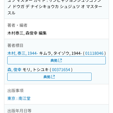
ュツ マスター ガイド : サンビャクヨンジュウゴフン
ノ ドウガ デ ナイシキョウカ シュジュツ オ マスター
スル
著者・編者
木村泰三, 森俊幸 編集
著者標目
木村, 泰三, 1944-
キムラ, タイゾウ, 1944-
(
01118046
)
典拠
森, 俊幸
モリ, トシユキ
(
00371654
)
典拠
出版事項
東京 : 南江堂
出版年月日等