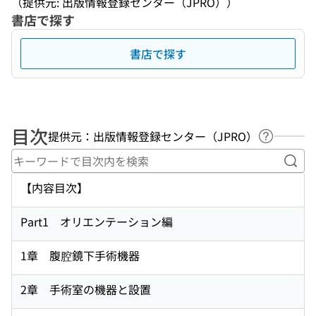
（提供元: 出版情報登録センター（JPRO））
書店で探す
書店で探す
目次
提供元：出版情報登録センター（JPRO）
ヘルプペ
キー
【内容目次】
Part1 オリエンテーション編
1章 腹腔鏡下手術機器
2章 手術室の機器と設置