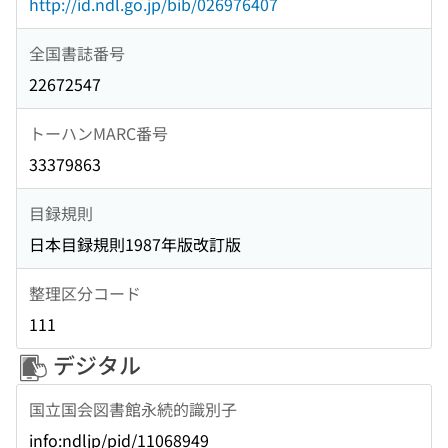
http://id.ndl.go.jp/bib/026976407
全国書誌番号
22672547
トーハンMARC番号
33379863
目録規則
日本目録規則1987年版改訂版
整理区分コード
111
デジタル
国立国会図書館永続的識別子
info:ndljp/pid/11068949