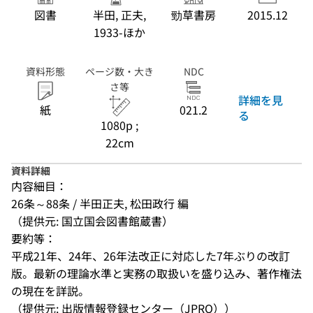
図書
半田, 正夫,
勁草書房
2015.12
1933-ほか
資料形態
ページ数・大き
NDC
さ等
詳細を見
紙
021.2
る
1080p ;
22cm
資料詳細
内容細目：
26条～88条 / 半田正夫, 松田政行 編
（提供元: 国立国会図書館蔵書）
要約等：
平成21年、24年、26年法改正に対応した7年ぶりの改訂
版。最新の理論水準と実務の取扱いを盛り込み、著作権法
の現在を詳説。
（提供元: 出版情報登録センター（JPRO））