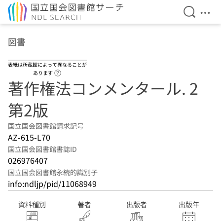
検索を開
メニ
本文へ移動
図書
表紙は所蔵館によって異なることが
ヘルプページへのリンク
あります
著作権法コンメンタール. 2
第2版
国立国会図書館請求記号
AZ-615-L70
国立国会図書館書誌ID
026976407
国立国会図書館永続的識別子
info:ndljp/pid/11068949
資料種別
著者
出版者
出版年