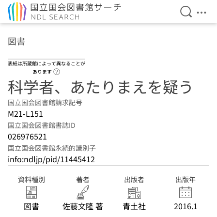
検索を開
メニ
本文へ移動
図書
表紙は所蔵館によって異なることが
ヘルプページへのリンク
あります
科学者、あたりまえを疑う
国立国会図書館請求記号
M21-L151
国立国会図書館書誌ID
026976521
国立国会図書館永続的識別子
info:ndljp/pid/11445412
資料種別
著者
出版者
出版年
図書
佐藤文隆 著
青土社
2016.1