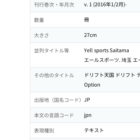
v. 1 (2016年1/2月)-
刊行巻次・年月次
冊
数量
27cm
大きさ
Yell sports Saitama
並列タイトル等
エールスポーツ. 埼玉 エ
ドリフト天国 ドリフト 
その他のタイトル
Option
JP
出版地（国名コード）
jpn
本文の言語コード
テキスト
表現種別