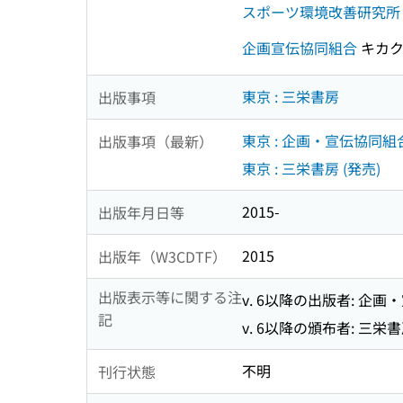
スポーツ環境改善研究所
企画宣伝協同組合
キカク
東京 : 三栄書房
出版事項
東京 : 企画・宣伝協同組
出版事項（最新）
東京 : 三栄書房 (発売)
2015-
出版年月日等
2015
出版年（W3CDTF）
出版表示等に関する注
v. 6以降の出版者: 企
記
v. 6以降の頒布者: 三栄
不明
刊行状態