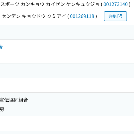
スポーツ カンキョウ カイゼン ケンキュウジョ
(
001273140
)
 センデン キョウドウ クミアイ
(
001269118
)
典拠
合
画・宣伝協同組合
書房