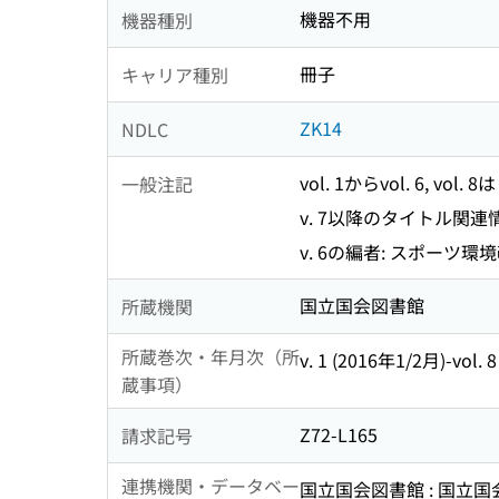
機器不用
機器種別
冊子
キャリア種別
ZK14
NDLC
vol. 1からvol. 6, v
一般注記
v. 7以降のタイトル関連情報: 
v. 6の編者: スポーツ
国立国会図書館
所蔵機関
所蔵巻次・年月次（所
v. 1 (2016年1/2月)-vol.
蔵事項）
Z72-L165
請求記号
連携機関・データベー
国立国会図書館 : 国立