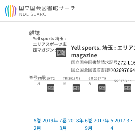
本文へ移動
雑誌
Yell sports 埼玉 :
エリアスポーツ応
Yell sports. 埼玉 : エ
援マガジン : area
magazine
sports magazine
Z72-L1
国立国会図書館請求記号
02697664
国立国会図書館書誌ID
巻号一覧
8巻 2019年2
7巻 2018年8
6巻 2017年9
5:2017.3・4
月
月
月
8巻 2019年
7巻 2018年
6巻 2017年
5:2017.3・
2月
8月
9月
4