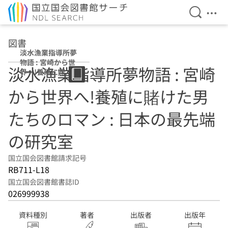
検索を開
メニ
本文へ移動
図書
淡水漁業指導所夢
物語 : 宮崎から世
淡水漁業指導所夢物語 : 宮崎
界へ!養殖に賭け
た男たちのロマン
から世界へ!養殖に賭けた男
: 日本の最先端の
研究室
たちのロマン : 日本の最先端
の研究室
国立国会図書館請求記号
RB711-L18
国立国会図書館書誌ID
026999938
資料種別
著者
出版者
出版年