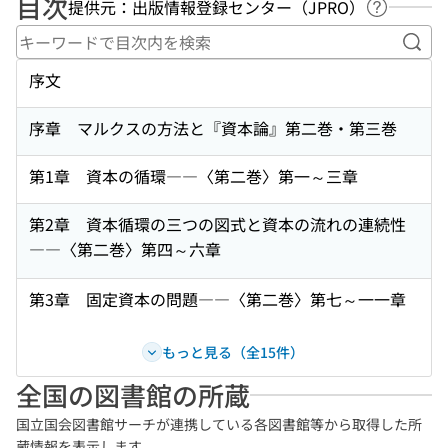
目次
提供元：出版情報登録センター（JPRO）
ヘルプペ
キー
序文
序章 マルクスの方法と『資本論』第二巻・第三巻
第1章 資本の循環――〈第二巻〉第一～三章
第2章 資本循環の三つの図式と資本の流れの連続性
――〈第二巻〉第四～六章
第3章 固定資本の問題――〈第二巻〉第七～一一章
もっと見る（全15件）
全国の図書館の所蔵
国立国会図書館サーチが連携している各図書館等から取得した所
蔵情報を表示します。