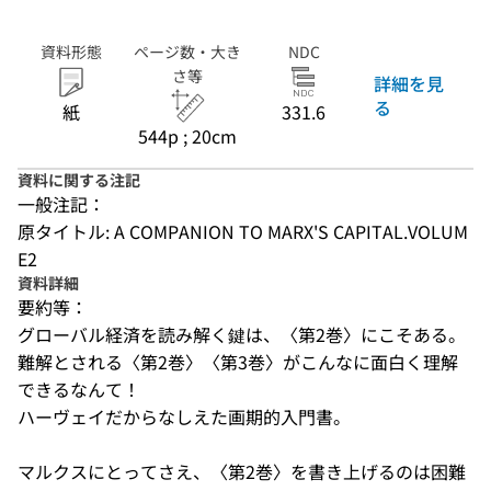
資料形態
ページ数・大き
NDC
さ等
詳細を見
る
紙
331.6
544p ; 20cm
資料に関する注記
一般注記：
原タイトル: A COMPANION TO MARX'S CAPITAL.VOLUM
E2
資料詳細
要約等：
グローバル経済を読み解く鍵は、〈第2巻〉にこそある。

難解とされる〈第2巻〉〈第3巻〉がこんなに面白く理解
できるなんて！

ハーヴェイだからなしえた画期的入門書。

マルクスにとってさえ、〈第2巻〉を書き上げるのは困難