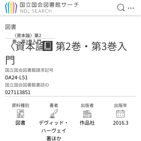
検索を開
メニ
本文へ移動
図書
〈資本論〉第2
巻・第3巻入門
〈資本論〉第2巻・第3巻入
門
国立国会図書館請求記号
DA24-L51
国立国会図書館書誌ID
027113851
資料種別
著者
出版者
出版年
図書
デヴィッド・
作品社
2016.3
ハーヴェイ
著ほか