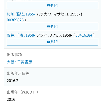
典拠
村川, 雅弘, 1955-
ムラカワ, マサヒロ, 1955-
(
00369826
)
典拠
藤井, 千春, 1958-
フジイ, チハル, 1958-
(
00416184
)
典拠
出版事項
大阪 : 三晃書房
出版年月日等
2016.2
出版年（W3CDTF）
2016