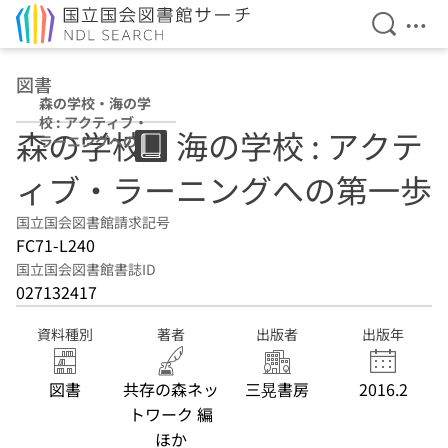
検索を開
メニ
本文へ移動
図書
森の学校・海の学
校 : アクティブ・
森の学校・海の学校 : アクテ
ラーニングへの第
一歩
ィブ・ラーニングへの第一歩
国立国会図書館請求記号
FC71-L240
国立国会図書館書誌ID
027132417
資料種別
著者
出版者
出版年
図書
共存の森ネッ
三晃書房
2016.2
トワーク 編
ほか