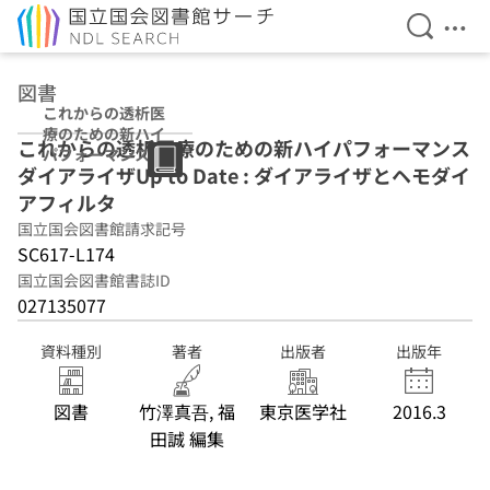
検索を開
メニ
本文へ移動
図書
これからの透析医
療のための新ハイ
これからの透析医療のための新ハイパフォーマンス
パフォーマンスダ
ダイアライザUp to Date : ダイアライザとヘモダイ
イアライザUp to
Date : ダイアライ
アフィルタ
ザとヘモダイアフ
国立国会図書館請求記号
ィルタ
SC617-L174
国立国会図書館書誌ID
027135077
資料種別
著者
出版者
出版年
図書
竹澤真吾, 福
東京医学社
2016.3
田誠 編集