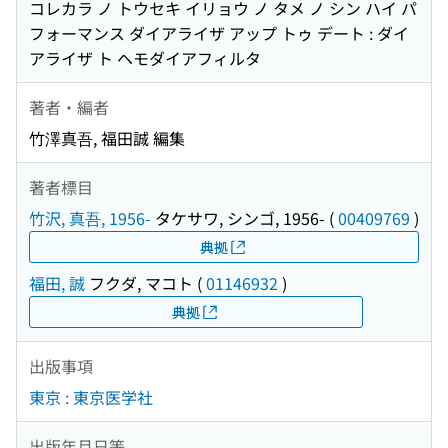
コレカラ ノ トウセキ イリョウ ノ タメ ノ シン ハイ パ
フォーマンス ダイアライザ アップ トゥ デート : ダイ
アライザ ト ヘモダイアフィルタ
著者・編者
竹澤真吾, 福田誠 編集
著者標目
竹沢, 真吾, 1956-
タケサワ, シンゴ, 1956-
(
00409769
)
典拠
福田, 誠
フクダ, マコト
(
01146932
)
典拠
出版事項
東京 : 東京医学社
出版年月日等