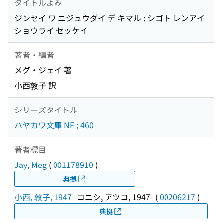
タイトルよみ
ジンセイ ワ ニジュウダイ デ キマル : シゴト レンアイ
ショウライ セッケイ
著者・編者
メグ・ジェイ 著
小西敦子 訳
シリーズタイトル
ハヤカワ文庫 NF ; 460
著者標目
Jay, Meg
(
001178910
)
典拠
小西, 敦子, 1947-
コニシ, アツコ, 1947-
(
00206217
)
典拠