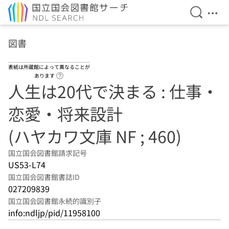
検索を開
メニ
本文へ移動
図書
表紙は所蔵館によって異なることが
ヘルプページへのリンク
あります
人生は20代で決まる : 仕事・
恋愛・将来設計
(ハヤカワ文庫 NF ; 460)
国立国会図書館請求記号
US53-L74
国立国会図書館書誌ID
027209839
国立国会図書館永続的識別子
info:ndljp/pid/11958100