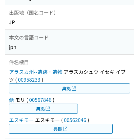
出版地（国名コード）
JP
本文の言語コード
jpn
件名標目
アラスカ州--遺跡・遺物
アラスカシュウ イセキ イブ
ツ
(
00958233
)
典拠
銛
モリ
(
00567846
)
典拠
エスキモー
エスキモー
(
00562046
)
典拠