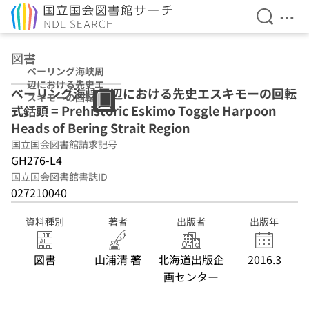
検索を開
メニ
本文へ移動
図書
ベーリング海峡周
辺における先史エ
ベーリング海峡周辺における先史エスキモーの回転
スキモーの回転式
式銛頭 = Prehistoric Eskimo Toggle Harpoon
銛頭
Heads of Bering Strait Region
国立国会図書館請求記号
GH276-L4
国立国会図書館書誌ID
027210040
資料種別
著者
出版者
出版年
図書
山浦清 著
北海道出版企
2016.3
画センター