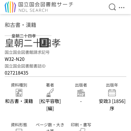
検索を開
メニ
本文へ移動
和古書・漢籍
皇朝二十四孝
皇朝二十四孝
国立国会図書館請求記号
W32-N20
国立国会図書館書誌ID
027218435
資料種別
著者
出版者
出版年
和古書・漢籍
[松平容敬]
-
安政3 [1856]
[編]
序
資料形態
ページ数・大き
印刷・書写