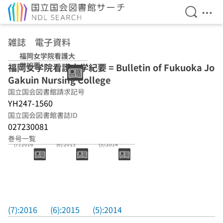
検索を開
メニ
本文へ移動
雑誌 電子資料
福岡女学院看護大
学紀要
福岡女学院看護大学紀要 = Bulletin of Fukuoka Jo
Gakuin Nursing College
国立国会図書館請求記号
YH247-1560
国立国会図書館書誌ID
027230081
巻号一覧
(7):2016
(6):2015
(5):2014
(7):2016
(6):2015
(5):2014