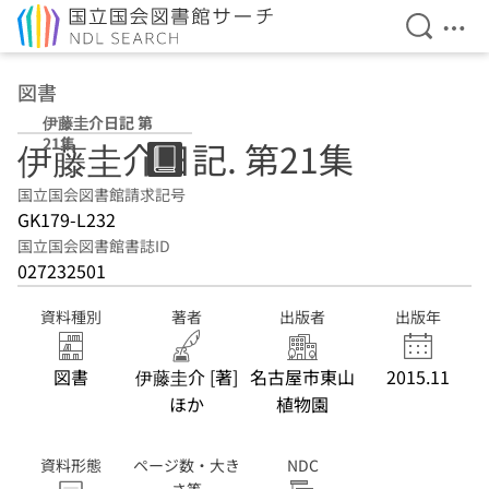
検索を開
メニ
本文へ移動
図書
伊藤圭介日記 第
21集
伊藤圭介日記. 第21集
国立国会図書館請求記号
GK179-L232
国立国会図書館書誌ID
027232501
資料種別
著者
出版者
出版年
図書
伊藤圭介 [著]
名古屋市東山
2015.11
ほか
植物園
資料形態
ページ数・大き
NDC