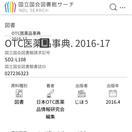
検索を開
メニ
本文へ移動
図書
OTC医薬品事典
2016-17
OTC医薬品事典. 2016-17
国立国会図書館請求記号
SD2-L108
国立国会図書館書誌ID
027236323
資料種別
著者
出版者
出版年
図書
日本OTC医薬
じほう
2016.4
品情報研究会
編集