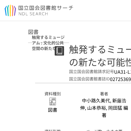
本文へ移動
図書
触発するミュージ
アム : 文化的公共
触発するミュー
空間の新たな可能
性を求めて
の新たな可能
UA31-L
国立国会図書館請求記号
02725369
国立国会図書館書誌ID
資料種別
著者
中小路久美代, 新藤浩
伸, 山本恭裕, 岡田猛 編
図書
著