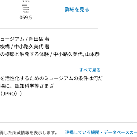
NDC
詳細を見る
069.5
ージアム / 岡田猛 著
構 / 中小路久美代 著
様態と触発する体験 / 中小路久美代, 山本恭
すべて見る
を活性化するためのミュージアムの条件は何だ
現場に、認知科学等さまざ
JPRO））
連携している機関・データベースの
得した所蔵情報を表示します。