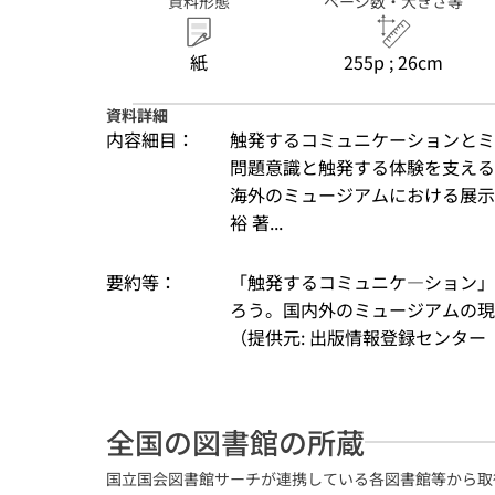
資料形態
ページ数・大きさ等
紙
255p ; 26cm
資料詳細
内容細目：
触発するコミュニケーションとミュ
問題意識と触発する体験を支える機
海外のミュージアムにおける展示の
裕 著...
要約等：
「触発するコミュニケ―ション」
ろう。国内外のミュージアムの
（提供元: 出版情報登録センター（
全国の図書館の所蔵
国立国会図書館サーチが連携している各図書館等から取