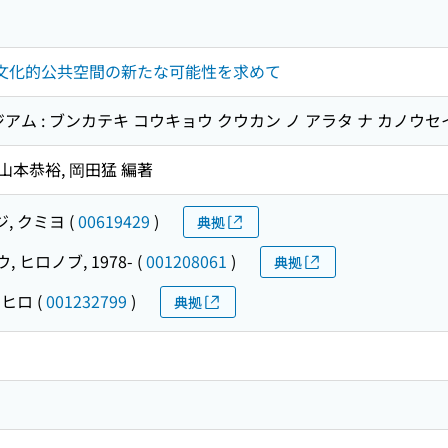
 文化的公共空間の新たな可能性を求めて
アム : ブンカテキ コウキョウ クウカン ノ アラタ ナ カノウセ
山本恭裕, 岡田猛 編著
, クミヨ
(
00619429
)
典拠
 ヒロノブ, 1978-
(
001208061
)
典拠
スヒロ
(
001232799
)
典拠