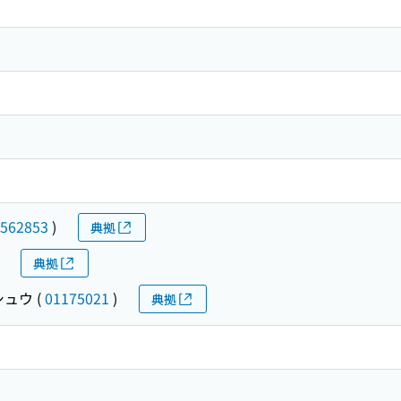
562853
)
典拠
典拠
シュウ
(
01175021
)
典拠