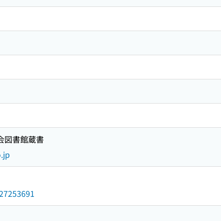
国会図書館蔵書
.jp
/027253691