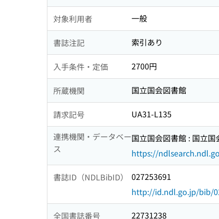
一般
対象利用者
索引あり
書誌注記
2700円
入手条件・定価
国立国会図書館
所蔵機関
UA31-L135
請求記号
連携機関・データベー
国立国会図書館 : 国立
ス
https://ndlsearch.ndl.go
027253691
書誌ID（NDLBibID）
http://id.ndl.go.jp/bib
22731238
全国書誌番号