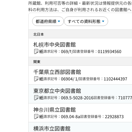
所蔵館、利用可否等の詳細・最新状況は情報提供元の各
料の利用方法は、ご自身が利用されるお近くの図書館
北日本
札幌市中央図書館
紙
069/ﾅ/
0119934560
請求記号：
図書登録番号：
関東
千葉県立西部図書館
紙
06904/ 1/
1102444397
請求記号：
図書登録番号：
東京都立中央図書館
紙
069.5-5028-2016
71077
請求記号：
図書登録番号：
神奈川県立図書館
紙
069.04-8a
22928873
請求記号：
図書登録番号：
横浜市立図書館