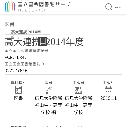
検索を開
メニ
本文へ移動
図書
高大連携 2014年
度
高大連携. 2014年度
国立国会図書館請求記号
FC87-L847
国立国会図書館書誌ID
027277646
資料種別
著者
出版者
出版年
図書
広島大学附属
広島大学附属
2015.11
福山中・高等
福山中・高等
学校 編
学校