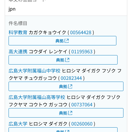
jpn
件名標目
科学教育
カガクキョウイク
(
00564428
)
典拠
高大連携
コウダイ レンケイ
(
01195963
)
典拠
広島大学附属福山中学校
ヒロシマ ダイガク フゾク フ
クヤマ チュウガッコウ
(
00282344
)
典拠
広島大学附属福山高等学校
ヒロシマ ダイガク フゾク
フクヤマ コウトウ ガッコウ
(
00737064
)
典拠
広島大学
ヒロシマ ダイガク
(
00260060
)
典拠