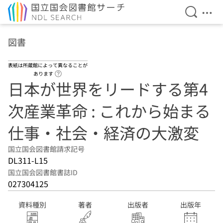
検索を開
メニ
本文へ移動
図書
表紙は所蔵館によって異なることが
ヘルプページへのリンク
あります
日本が世界をリードする第4
次産業革命 : これから始まる
仕事・社会・経済の大激変
国立国会図書館請求記号
DL311-L15
国立国会図書館書誌ID
027304125
資料種別
著者
出版者
出版年