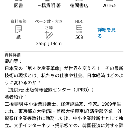
図書
三橋貴明 著
徳間書店
2016.5
資料形態
ページ数・大き
NDC
さ等
詳細を見
る
紙
509
255p ; 19cm
資料詳細
要約等：
日本発の「第４次産業革命」が世界を変える！　その最新
技術の現状とは。私たちの仕事や社会、日本経済はどのよ
うに変わるのか？
（提供元: 出版情報登録センター（JPRO））
著者紹介：
三橋貴明 中小企業診断士、経済評論家、作家。1969年生
まれ。東京都立大学(現・首都大学東京)経済学部卒業。外
資系IT企業等数社に勤務した後、中小企業診断士として独
立。大手インターネット掲示板での、韓国経済に対する詳