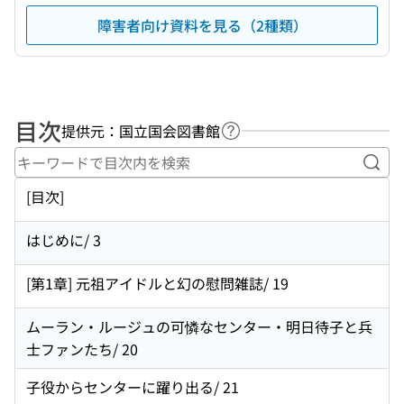
障害者向け資料を見る（2種類）
目次
提供元：国立国会図書館
ヘルプページへのリンク
キー
[目次]
はじめに/ 3
[第1章] 元祖アイドルと幻の慰問雑誌/ 19
ムーラン・ルージュの可憐なセンター・明日待子と兵
士ファンたち/ 20
子役からセンターに躍り出る/ 21