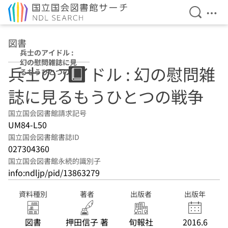
検索を開
メニ
本文へ移動
図書
兵士のアイドル :
幻の慰問雑誌に見
兵士のアイドル : 幻の慰問雑
るもうひとつの戦
争
誌に見るもうひとつの戦争
国立国会図書館請求記号
UM84-L50
国立国会図書館書誌ID
027304360
国立国会図書館永続的識別子
info:ndljp/pid/13863279
資料種別
著者
出版者
出版年
図書
押田信子 著
旬報社
2016.6