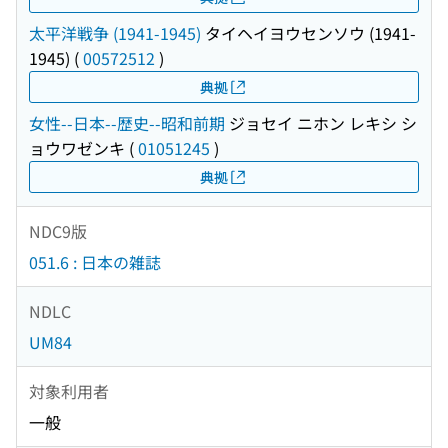
太平洋戦争 (1941-1945)
タイヘイヨウセンソウ (1941-
1945)
(
00572512
)
典拠
女性--日本--歴史--昭和前期
ジョセイ ニホン レキシ シ
ョウワゼンキ
(
01051245
)
典拠
NDC9版
051.6 : 日本の雑誌
NDLC
UM84
対象利用者
一般