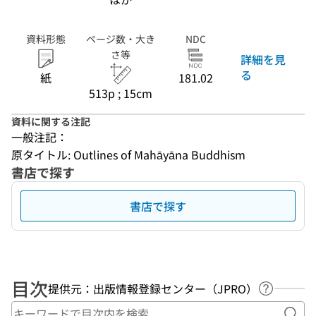
資料形態
ページ数・大き
NDC
さ等
詳細を見
る
紙
181.02
513p ; 15cm
資料に関する注記
一般注記：
原タイトル: Outlines of Mahāyāna Buddhism
書店で探す
書店で探す
目次
提供元：出版情報登録センター（JPRO）
ヘルプペ