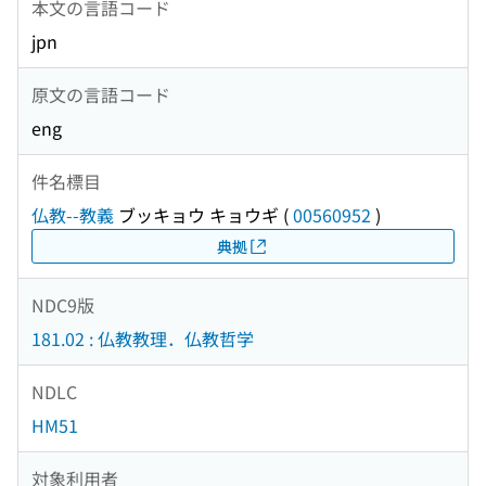
本文の言語コード
jpn
原文の言語コード
eng
件名標目
仏教--教義
ブッキョウ キョウギ
(
00560952
)
典拠
NDC9版
181.02 : 仏教教理．仏教哲学
NDLC
HM51
対象利用者