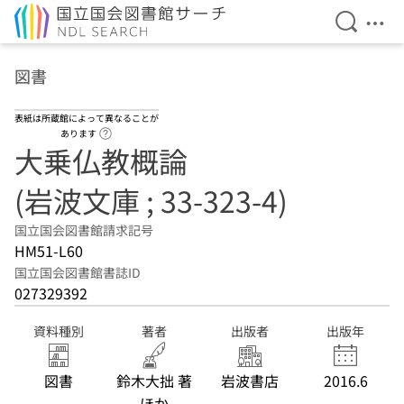
検索を開
メニ
本文へ移動
図書
表紙は所蔵館によって異なることが
ヘルプページへのリンク
あります
大乗仏教概論
(岩波文庫 ; 33-323-4)
国立国会図書館請求記号
HM51-L60
国立国会図書館書誌ID
027329392
資料種別
著者
出版者
出版年
図書
鈴木大拙 著
岩波書店
2016.6
ほか