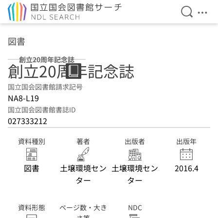
検索を開
メニ
本文へ移動
図書
創立20周年記念誌
創立20周年記念誌
国立国会図書館請求記号
NA8-L19
国立国会図書館書誌ID
027333212
資料種別
著者
出版者
出版年
図書
土壌環境セン
土壌環境セン
2016.4
ター
ター
資料形態
ページ数・大き
NDC