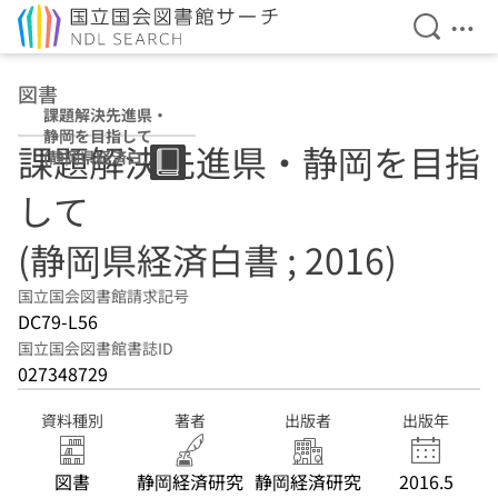
検索を開
メニ
本文へ移動
図書
課題解決先進県・
静岡を目指して
課題解決先進県・静岡を目指
(静岡県経済白書 ;
2016)
して
(静岡県経済白書 ; 2016)
国立国会図書館請求記号
DC79-L56
国立国会図書館書誌ID
027348729
資料種別
著者
出版者
出版年
図書
静岡経済研究
静岡経済研究
2016.5