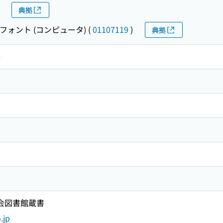
典拠
フォント (コンピュータ)
(
01107119
)
典拠
本
国会図書館蔵書
.jp