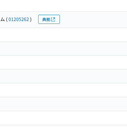
サム
(
01205262
)
典拠