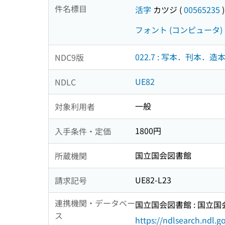
件名標目
活字
カツジ
(
00565235
)
フォント (コンピュータ)
022.7 : 写本．刊本．造
NDC9版
UE82
NDLC
一般
対象利用者
1800円
入手条件・定価
国立国会図書館
所蔵機関
UE82-L23
請求記号
連携機関・データベー
国立国会図書館 : 国立
ス
https://ndlsearch.ndl.go