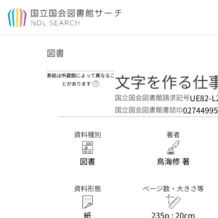
本文へ移動
図書
文字を作る仕
表紙は所蔵館によって異なるこ
ヘルプページへのリンク
とがあります
UE82-L
国立国会図書館請求記号
02744995
国立国会図書館書誌ID
資料種別
著者
図書
鳥海修 著
資料形態
ページ数・大きさ等
紙
235p ; 20cm