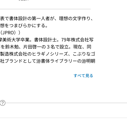
表で書体設計の第一人者が、理想の文字作り、
思想をつまびらかにする。
JPRO））
多摩美術大学卒業。書体設計士。79年株式会社写
房を鈴木勉、片田啓一の３名で設立。現在、同
製造株式会社のヒラギノシリーズ、こぶりなゴ
社ブランドとして游書体ライブラリーの游明朝
すべて見る
ヘルプページへのリンク
ードで目次内を検索