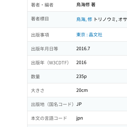
鳥海修 著
著者・編者
著者標目
鳥海, 修
トリノウミ, オ
東京 : 晶文社
出版事項
2016.7
出版年月日等
2016
出版年（W3CDTF）
235p
数量
20cm
大きさ
JP
出版地（国名コード）
jpn
本文の言語コード