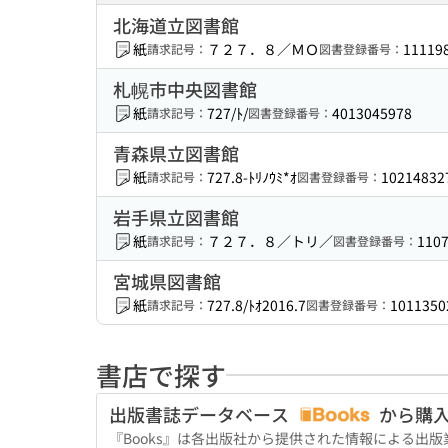
北海道立図書館
紙
７２７．８／ＭＯ
11119
請求記号：
図書登録番号：
札幌市中央図書館
紙
727/ﾄ/
4013045978
請求記号：
図書登録番号：
青森県立図書館
紙
727.8-ﾄﾘﾉｳﾐ*ｵ
10214832
請求記号：
図書登録番号：
岩手県立図書館
紙
７２７．８／トリ／
110
請求記号：
図書登録番号：
宮城県図書館
紙
727.8/ﾄｵ2016.7
1011350
請求記号：
図書登録番号：
書店で探す
出版書誌データベース
から購
『Books』は各出版社から提供された情報による出