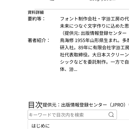
資料詳細
要約等：
フォント制作会社・字游工房の代
未来につなぐ文字作りに込めた
（提供元: 出版情報登録センター（
著者紹介：
鳥海修 1955年山形県生まれ。
研入社。89年に有限会社字游工
社代表取締役。大日本スクリーン
シックなどを委託制作。一方で自
体、游...
目次
提供元：出版情報登録センター（JPRO）
キーワ
はじめに