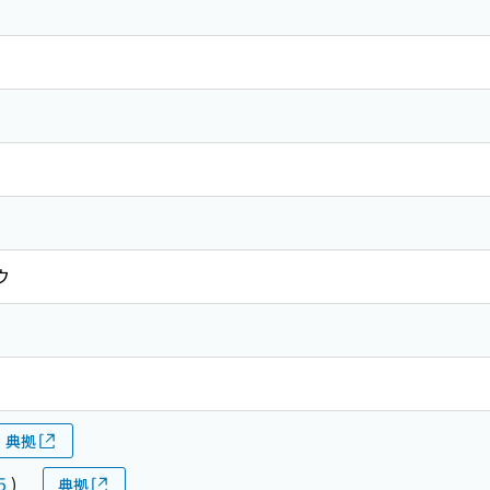
ウ
典拠
5
)
典拠