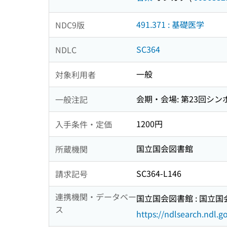
491.371 : 基礎医学
NDC9版
SC364
NDLC
一般
対象利用者
会期・会場: 第23回シン
一般注記
1200円
入手条件・定価
国立国会図書館
所蔵機関
SC364-L146
請求記号
連携機関・データベー
国立国会図書館 : 国立
ス
https://ndlsearch.ndl.go