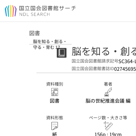
本文へ移動
図書
脳を知る・創る・
脳を知る・創る
守る・育む 17
SC364-
国立国会図書館請求記号
02745695
国立国会図書館書誌ID
資料種別
著者
図書
脳の世紀推進会議 編
資料形態
ページ数・大きさ等
紙
156p ; 19cm