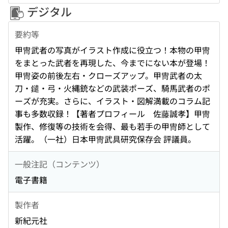
デジタル
要約等
甲冑武者の写真がイラスト作成に役立つ！本物の甲冑
をまとった武者を再現した、今までにない本が登場！
甲冑姿の前後左右・クローズアップ。甲冑武者の太
刀・鑓・弓・火縄銃などの武装ポーズ、騎馬武者のポ
ーズが充実。さらに、イラスト・図解満載のコラム記
事も多数収録！【著者プロフィール 佐藤誠孝】甲冑
製作、修復等の技術を会得、最も若手の甲冑師として
活躍。（一社）日本甲冑武具研究保存会 評議員。
一般注記（コンテンツ）
電子書籍
製作者
新紀元社