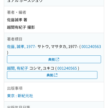
ュアル ポーズシュウ
著者・編者
佐藤誠孝 著
越間有紀子 撮影
著者標目
佐藤, 誠孝, 1977-
サトウ, マサタカ, 1977-
(
001240563
)
典拠
越間, 有紀子
コシマ, ユキコ
(
001240565
)
典拠
出版事項
東京 : 新紀元社
出版年月日等