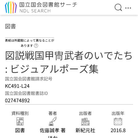
検索を開
メニ
本文へ移動
図書
表紙は所蔵館によって異なることが
ヘルプページへのリンク
あります
図説戦国甲冑武者のいでたち
: ビジュアルポーズ集
国立国会図書館請求記号
KC491-L24
国立国会図書館書誌ID
027474892
資料種別
著者
出版者
出版年
図書
佐藤誠孝 著
新紀元社
2016.8
ほか