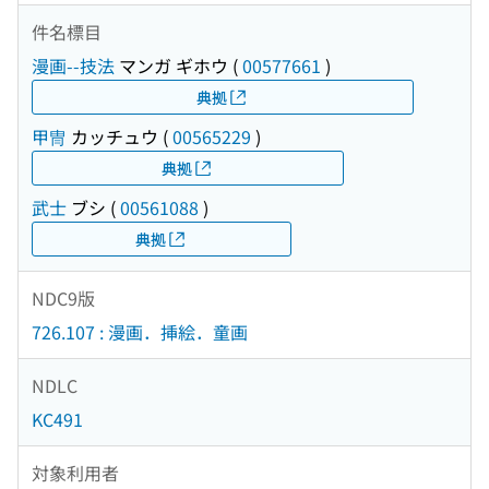
件名標目
漫画--技法
マンガ ギホウ
(
00577661
)
典拠
甲冑
カッチュウ
(
00565229
)
典拠
武士
ブシ
(
00561088
)
典拠
NDC9版
726.107 : 漫画．挿絵．童画
NDLC
KC491
対象利用者