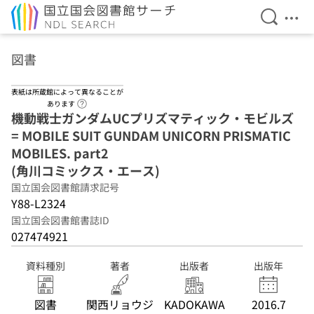
検索を開
メニ
本文へ移動
図書
表紙は所蔵館によって異なることが
ヘルプページへのリンク
あります
機動戦士ガンダムUCプリズマティック・モビルズ
= MOBILE SUIT GUNDAM UNICORN PRISMATIC
MOBILES. part2
(角川コミックス・エース)
国立国会図書館請求記号
Y88-L2324
国立国会図書館書誌ID
027474921
資料種別
著者
出版者
出版年
図書
関西リョウジ
KADOKAWA
2016.7