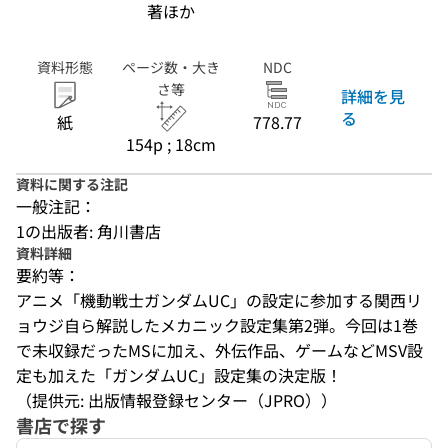
著ほか
資料形態
ページ数・大き
NDC
さ等
詳細を見
る
紙
778.77
154p ; 18cm
資料に関する注記
一般注記：
1の出版者: 角川書店
資料詳細
要約等：
アニメ「機動戦士ガンダムUC」の設定に参加する関西リ
ョウジ自ら解説したメカニック設定集第2弾。今回は1巻
で未収録だったMSに加え、外伝作品、ゲームなどMSV設
定も加えた「ガンダムUC」設定集の決定版！
（提供元: 出版情報登録センター（JPRO））
書店で探す