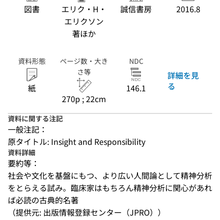
図書
エリク・H・
誠信書房
2016.8
エリクソン
著ほか
資料形態
ページ数・大き
NDC
さ等
詳細を見
る
紙
146.1
270p ; 22cm
資料に関する注記
一般注記：
原タイトル: Insight and Responsibility
資料詳細
要約等：
社会や文化を基盤にもつ、より広い人間論として精神分析
をとらえる試み。臨床家はもちろん精神分析に関心があれ
ば必読の古典的名著
（提供元: 出版情報登録センター（JPRO））