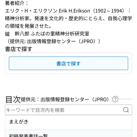
著者紹介：
エリク・H・エリクソン Erik H.Erikson（1902～1994）｜
精神分析家。発達を文化的・歴史的にとらえ、自我心理学
の領域を発展させた。
鑪　幹八郎 ふたばの里精神分析研究室
（提供元: 出版情報登録センター（JPRO））
書店で探す
書店で探す
目次
提供元：出版情報登録センター（JPRO）
ヘルプペ
キー
まえがき
初稿発表書誌一覧