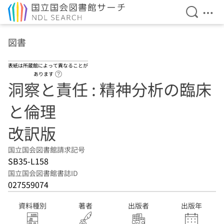
検索を開
メニ
本文へ移動
図書
表紙は所蔵館によって異なることが
ヘルプページへのリンク
あります
洞察と責任 : 精神分析の臨床
と倫理
改訳版
国立国会図書館請求記号
SB35-L158
国立国会図書館書誌ID
027559074
資料種別
著者
出版者
出版年