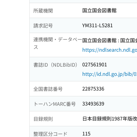
国立国会図書館
所蔵機関
YM311-L5281
請求記号
連携機関・データベー
国立国会図書館 : 国立
ス
https://ndlsearch.ndl.go
027561901
書誌ID（NDLBibID）
http://id.ndl.go.jp/bib
22875336
全国書誌番号
33493639
トーハンMARC番号
日本目録規則1987年版
目録規則
115
整理区分コード