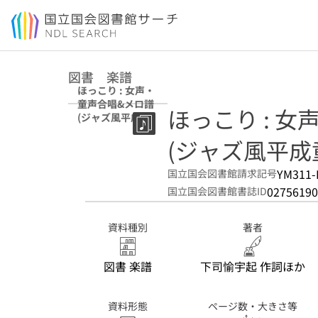
本文へ移動
図書 楽譜
ほっこり : 女声・
童声合唱&メロ譜
ほっこり : 
(ジャズ風平成童
謡集 ; 2)
(ジャズ風平成童謡
YM311-
国立国会図書館請求記号
02756190
国立国会図書館書誌ID
資料種別
著者
図書 楽譜
下司愉宇起 作詞ほか
資料形態
ページ数・大きさ等