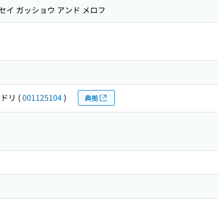
ウセイ ガッショウ アンド メロフ
ミドリ
(
001125104
)
典拠