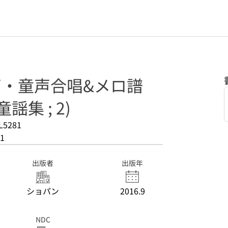
女声・童声合唱&メロ譜
集 ; 2)
L5281
1
出版者
出版年
ショパン
2016.9
NDC