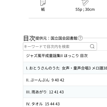
紙
55p ; 30cm
目次
提供元：国立国会図書館
ヘルプページへ
キーワ
ジャズ風平成童謡集II ほっこり 目次
I. おとうさんのうた
女声・童声合唱3 メロ譜38
II. ぷーんぷん
9 40 42
III. 雨あがり
12 41 43
IV. タオル
15 44 43